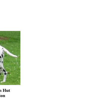
n Hut
ion